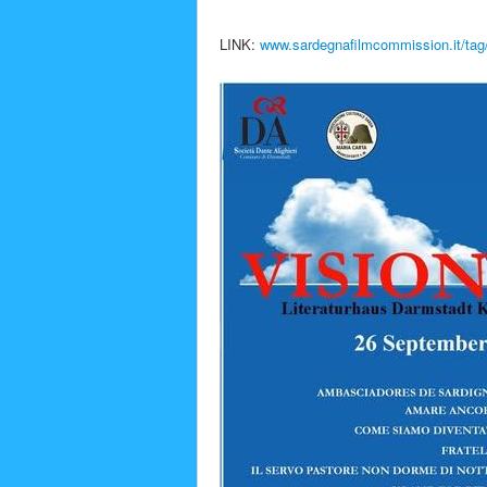
LINK:
www.sardegnafilmcommission.it/tag/