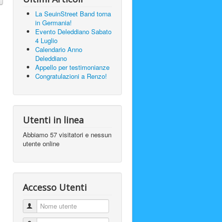
La SeuinStreet Band torna
in Germania!
Evento Deleddiano Sabato
4 Luglio
Calendario Anno
Deleddiano
Appello per testimonianze
Congratulazioni a Renzo!
Utenti in linea
Abbiamo 57 visitatori e nessun
utente online
Accesso Utenti
Nome utente