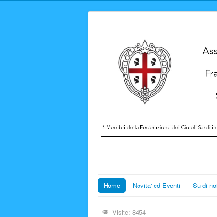
Home
Novita' ed Eventi
Su di no
Visite: 8454