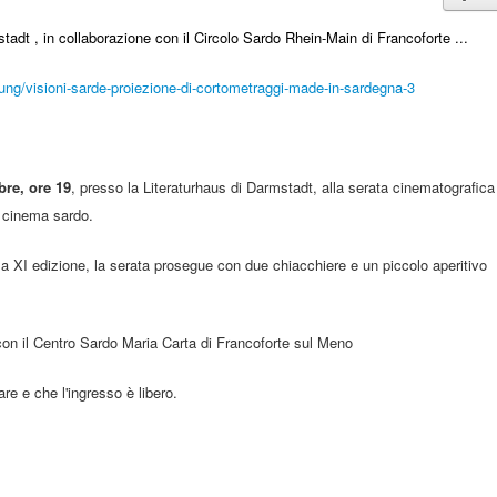
stadt
, in collaborazione con il Circolo Sardo Rhein-Main di Francoforte ...
ung/visioni-sarde-proiezione-di-cortometraggi-made-in-sardegna-3
bre, ore 19
, presso la Literaturhaus di Darmstadt, alla serata cinematografica
l cinema sardo.
lla XI edizione, la serata prosegue con due chiacchiere e un piccolo aperitivo
con il Centro Sardo Maria Carta di Francoforte sul Meno
e e che l'ingresso è libero.