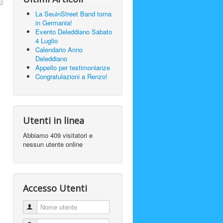
La SeuinStreet Band torna
in Germania!
Evento Deleddiano Sabato
4 Luglio
Calendario Anno
Deleddiano
Appello per testimonianze
Congratulazioni a Renzo!
Utenti in linea
Abbiamo 409 visitatori e
nessun utente online
Accesso Utenti
Nome utente