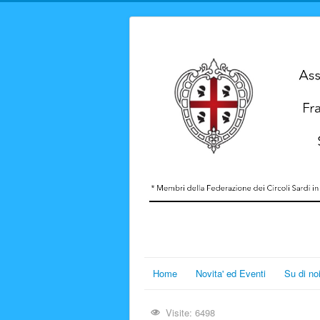
Home
Novita' ed Eventi
Su di no
Visite: 6498