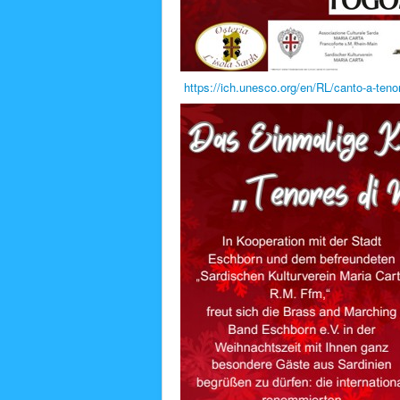
https://ich.unesco.org/en/RL/canto-a-teno