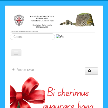
Cerca...
Cambia
navigazione
Home
Visite: 6609
Novita' ed Eventi
Su di noi
Storia del Circolo
Sardegna
Info e link