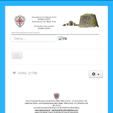
Cerca...
Cambia
navigazione
Home
Visite: 21768
Novita' ed Eventi
Su di noi
Storia del Circolo
Sardegna
Info e link