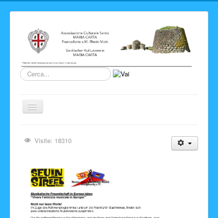
Cerca...
Cambia
navigazione
Home
Visite: 18310
Novita' ed Eventi
Su di noi
Storia del Circolo
Sardegna
Info e link