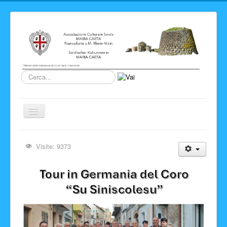
Cerca...
Cambia
navigazione
Home
Visite: 9373
Novita' ed Eventi
Su di noi
Storia del Circolo
Sardegna
Info e link