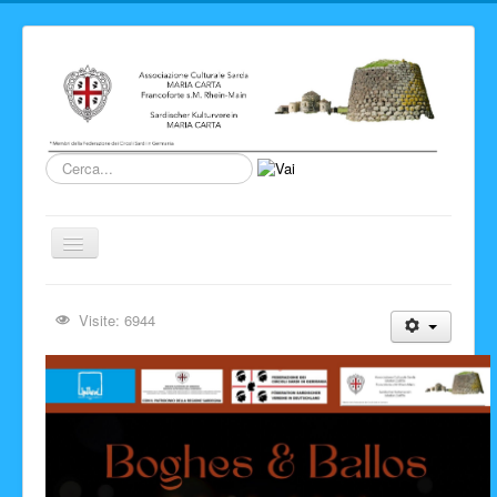
Cerca...
Cambia
navigazione
Home
Visite: 6944
Novita' ed Eventi
Su di noi
Storia del Circolo
Sardegna
Info e link