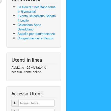
La SeuinStreet Band torna
in Germania!
Evento Deleddiano Sabato
4 Luglio
Calendario Anno
Deleddiano
Appello per testimonianze
Congratulazioni a Renzo!
Utenti in linea
Abbiamo 129 visitatori e
nessun utente online
Accesso Utenti
Nome utente