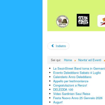
Indietro
Sei qui:
Home
Novita' ed Eventi
La SeuinStreet Band torna in Germani
Evento Deleddiano Sabato 4 Luglio
Calendario Anno Deleddiano
Appello per testimonianze
Congratulazioni a Renzo!
DELEDDA 100
Video Sardinien Seui Reise
Festa Nuovo Anno 25 Gennaio 2026
Auguri!