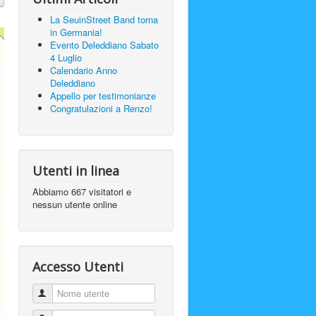
La SeuinStreet Band torna
in Germania!
Evento Deleddiano Sabato
4 Luglio
Calendario Anno
Deleddiano
Appello per testimonianze
Congratulazioni a Renzo!
Utenti in linea
Abbiamo 667 visitatori e
nessun utente online
Accesso Utenti
Nome utente